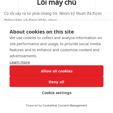
Lỗi máy chủ
Có lỗi xảy ra từ phía chúng tôi. Nhóm kỹ thuật đã được
thông báo và đang khắc phục.
About cookies on this site
THỬ LẠI
We use cookies to collect and analyse information on
site performance and usage, to provide social media
VỀ TRANG CHỦ
features and to enhance and customise content and
advertisements.
Learn more
Allow all cookies
Our technical team has been automatically
notified.
Deny all
REPORT THIS ISSUE
Cookie settings
Powered by
CookieHub Consent Management