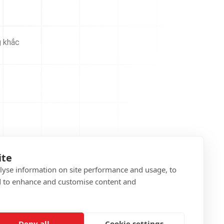
g khắc
ite
alyse information on site performance and usage, to
d to enhance and customise content and
Deny all
Cookie settings