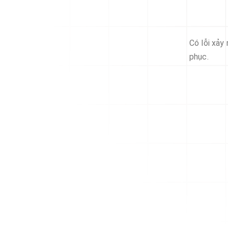
Có lỗi xảy
phục.