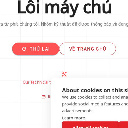
Lỗi máy chủ
 ra từ phía chúng tôi. Nhóm kỹ thuật đã được thông báo và đan
THỬ LẠI
VỀ TRANG CHỦ
Our technical team has been automatically
notified.
About cookies on this s
We use cookies to collect and an
REPORT THIS ISSUE
provide social media features an
advertisements.
Learn more
Allow all cookies