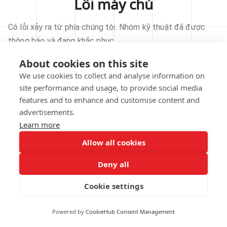
Lỗi máy chủ
Có lỗi xảy ra từ phía chúng tôi. Nhóm kỹ thuật đã được
thông báo và đang khắc phục.
About cookies on this site
THỬ LẠI
We use cookies to collect and analyse information on
site performance and usage, to provide social media
VỀ TRANG CHỦ
features and to enhance and customise content and
advertisements.
Learn more
Allow all cookies
Our technical team has been automatically
notified.
Deny all
REPORT THIS ISSUE
Cookie settings
Powered by
CookieHub Consent Management