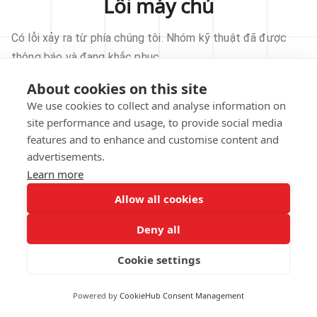
Lỗi máy chủ
Có lỗi xảy ra từ phía chúng tôi. Nhóm kỹ thuật đã được
thông báo và đang khắc phục.
About cookies on this site
THỬ LẠI
We use cookies to collect and analyse information on
site performance and usage, to provide social media
VỀ TRANG CHỦ
features and to enhance and customise content and
advertisements.
Learn more
Allow all cookies
Our technical team has been automatically
notified.
Deny all
REPORT THIS ISSUE
Cookie settings
Powered by
CookieHub Consent Management