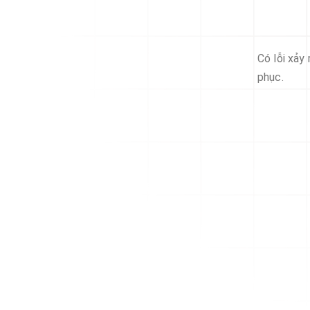
Có lỗi xảy
phục.