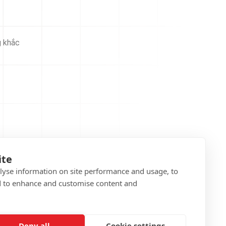
g khắc
ite
alyse information on site performance and usage, to
d to enhance and customise content and
Deny all
Cookie settings