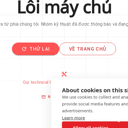
Lỗi máy chủ
 ra từ phía chúng tôi. Nhóm kỹ thuật đã được thông báo và đan
THỬ LẠI
VỀ TRANG CHỦ
Our technical team has been automatically
notified.
About cookies on this s
We use cookies to collect and an
REPORT THIS ISSUE
provide social media features an
advertisements.
Learn more
Allow all cookies