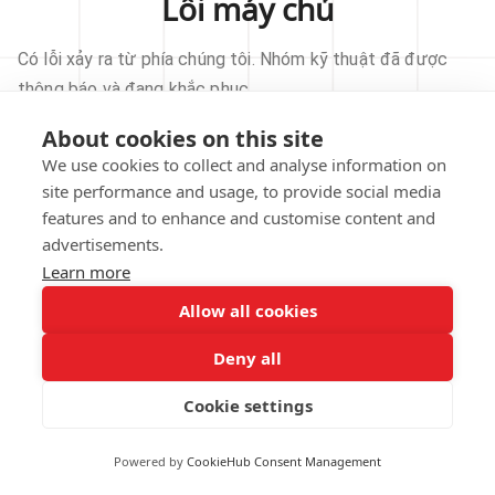
Lỗi máy chủ
Có lỗi xảy ra từ phía chúng tôi. Nhóm kỹ thuật đã được
thông báo và đang khắc phục.
About cookies on this site
THỬ LẠI
We use cookies to collect and analyse information on
site performance and usage, to provide social media
VỀ TRANG CHỦ
features and to enhance and customise content and
advertisements.
Learn more
Allow all cookies
Our technical team has been automatically
notified.
Deny all
REPORT THIS ISSUE
Cookie settings
Powered by
CookieHub Consent Management