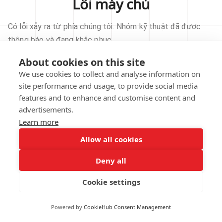
Lỗi máy chủ
Có lỗi xảy ra từ phía chúng tôi. Nhóm kỹ thuật đã được
thông báo và đang khắc phục.
About cookies on this site
THỬ LẠI
We use cookies to collect and analyse information on
site performance and usage, to provide social media
VỀ TRANG CHỦ
features and to enhance and customise content and
advertisements.
Learn more
Allow all cookies
Our technical team has been automatically
notified.
Deny all
REPORT THIS ISSUE
Cookie settings
Powered by
CookieHub Consent Management