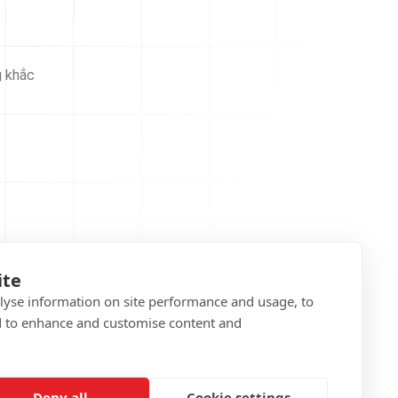
g khắc
ite
alyse information on site performance and usage, to
d to enhance and customise content and
Deny all
Cookie settings