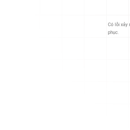
Có lỗi xảy
phục.