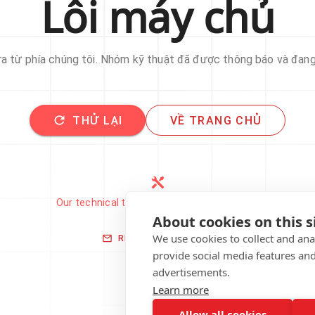
Lỗi máy chủ
 ra từ phía chúng tôi. Nhóm kỹ thuật đã được thông báo và đan
THỬ LẠI
VỀ TRANG CHỦ
Our technical team has been automatically
notified.
About cookies on this s
We use cookies to collect and an
REPORT THIS ISSUE
provide social media features an
advertisements.
Learn more
Allow all cookies