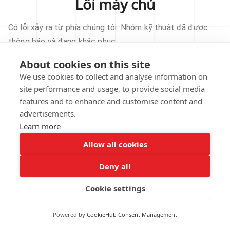
Lỗi máy chủ
Có lỗi xảy ra từ phía chúng tôi. Nhóm kỹ thuật đã được
thông báo và đang khắc phục.
About cookies on this site
THỬ LẠI
We use cookies to collect and analyse information on
site performance and usage, to provide social media
VỀ TRANG CHỦ
features and to enhance and customise content and
advertisements.
Learn more
Allow all cookies
Our technical team has been automatically
notified.
Deny all
REPORT THIS ISSUE
Cookie settings
Powered by
CookieHub Consent Management