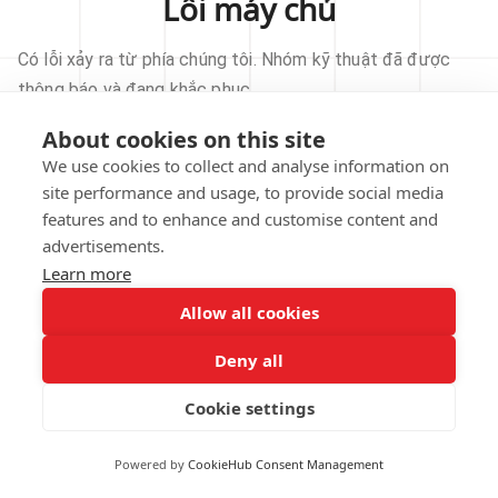
Lỗi máy chủ
Có lỗi xảy ra từ phía chúng tôi. Nhóm kỹ thuật đã được
thông báo và đang khắc phục.
About cookies on this site
THỬ LẠI
We use cookies to collect and analyse information on
site performance and usage, to provide social media
VỀ TRANG CHỦ
features and to enhance and customise content and
advertisements.
Learn more
Allow all cookies
Our technical team has been automatically
notified.
Deny all
REPORT THIS ISSUE
Cookie settings
Powered by
CookieHub Consent Management