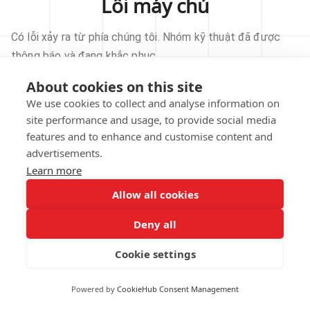
Lỗi máy chủ
Có lỗi xảy ra từ phía chúng tôi. Nhóm kỹ thuật đã được
thông báo và đang khắc phục.
About cookies on this site
THỬ LẠI
We use cookies to collect and analyse information on
site performance and usage, to provide social media
VỀ TRANG CHỦ
features and to enhance and customise content and
advertisements.
Learn more
Allow all cookies
Our technical team has been automatically
notified.
Deny all
REPORT THIS ISSUE
Cookie settings
Powered by
CookieHub Consent Management