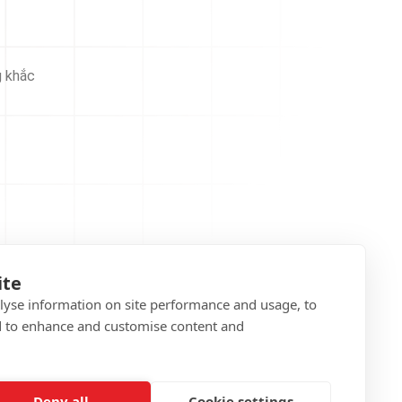
g khắc
ite
alyse information on site performance and usage, to
d to enhance and customise content and
Deny all
Cookie settings