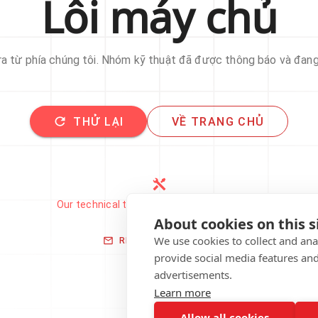
Lỗi máy chủ
 ra từ phía chúng tôi. Nhóm kỹ thuật đã được thông báo và đan
THỬ LẠI
VỀ TRANG CHỦ
Our technical team has been automatically
notified.
About cookies on this s
We use cookies to collect and an
REPORT THIS ISSUE
provide social media features an
advertisements.
Learn more
Allow all cookies