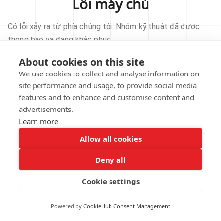
Lỗi máy chủ
Có lỗi xảy ra từ phía chúng tôi. Nhóm kỹ thuật đã được
thông báo và đang khắc phục.
About cookies on this site
THỬ LẠI
We use cookies to collect and analyse information on
site performance and usage, to provide social media
VỀ TRANG CHỦ
features and to enhance and customise content and
advertisements.
Learn more
Allow all cookies
Our technical team has been automatically
notified.
Deny all
REPORT THIS ISSUE
Cookie settings
Powered by
CookieHub Consent Management