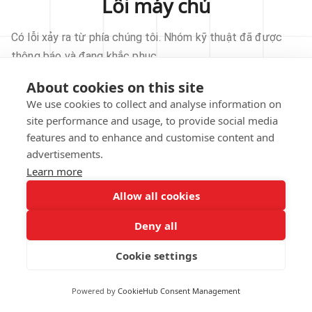
Lỗi máy chủ
Có lỗi xảy ra từ phía chúng tôi. Nhóm kỹ thuật đã được
thông báo và đang khắc phục.
About cookies on this site
THỬ LẠI
We use cookies to collect and analyse information on
site performance and usage, to provide social media
VỀ TRANG CHỦ
features and to enhance and customise content and
advertisements.
Learn more
Allow all cookies
Our technical team has been automatically
notified.
Deny all
REPORT THIS ISSUE
Cookie settings
Powered by
CookieHub Consent Management