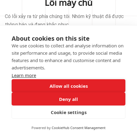
Lỗi máy chủ
Có lỗi xảy ra từ phía chúng tôi. Nhóm kỹ thuật đã được
thông báo và đang khắc phục.
About cookies on this site
THỬ LẠI
We use cookies to collect and analyse information on
site performance and usage, to provide social media
VỀ TRANG CHỦ
features and to enhance and customise content and
advertisements.
Learn more
Allow all cookies
Our technical team has been automatically
notified.
Deny all
REPORT THIS ISSUE
Cookie settings
Powered by
CookieHub Consent Management