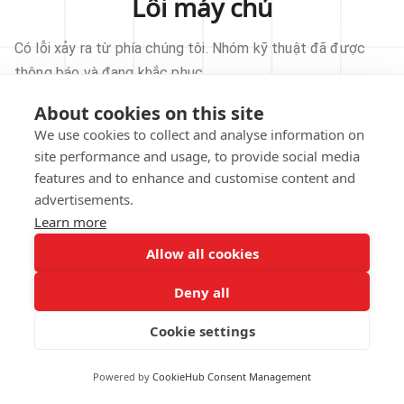
Lỗi máy chủ
Có lỗi xảy ra từ phía chúng tôi. Nhóm kỹ thuật đã được
thông báo và đang khắc phục.
About cookies on this site
THỬ LẠI
We use cookies to collect and analyse information on
site performance and usage, to provide social media
VỀ TRANG CHỦ
features and to enhance and customise content and
advertisements.
Learn more
Allow all cookies
Our technical team has been automatically
notified.
Deny all
REPORT THIS ISSUE
Cookie settings
Powered by
CookieHub Consent Management