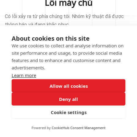
Lỗi máy chủ
Có lỗi xảy ra từ phía chúng tôi. Nhóm kỹ thuật đã được
thông báo và đang khắc phục.
About cookies on this site
THỬ LẠI
We use cookies to collect and analyse information on
site performance and usage, to provide social media
VỀ TRANG CHỦ
features and to enhance and customise content and
advertisements.
Learn more
Allow all cookies
Our technical team has been automatically
notified.
Deny all
REPORT THIS ISSUE
Cookie settings
Powered by
CookieHub Consent Management