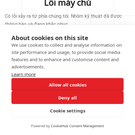
Lỗi máy chủ
Có lỗi xảy ra từ phía chúng tôi. Nhóm kỹ thuật đã được
thông báo và đang khắc phục.
About cookies on this site
THỬ LẠI
We use cookies to collect and analyse information on
site performance and usage, to provide social media
VỀ TRANG CHỦ
features and to enhance and customise content and
advertisements.
Learn more
Allow all cookies
Our technical team has been automatically
notified.
Deny all
REPORT THIS ISSUE
Cookie settings
Powered by
CookieHub Consent Management