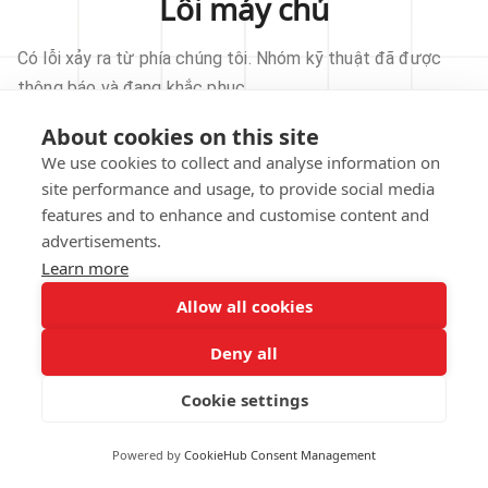
Lỗi máy chủ
Có lỗi xảy ra từ phía chúng tôi. Nhóm kỹ thuật đã được
thông báo và đang khắc phục.
About cookies on this site
THỬ LẠI
We use cookies to collect and analyse information on
site performance and usage, to provide social media
VỀ TRANG CHỦ
features and to enhance and customise content and
advertisements.
Learn more
Allow all cookies
Our technical team has been automatically
notified.
Deny all
REPORT THIS ISSUE
Cookie settings
Powered by
CookieHub Consent Management