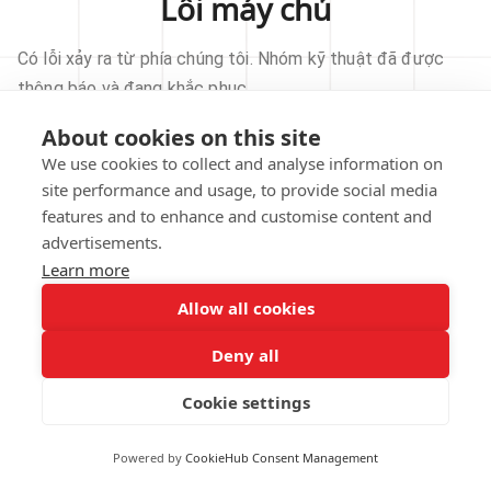
Lỗi máy chủ
Có lỗi xảy ra từ phía chúng tôi. Nhóm kỹ thuật đã được
thông báo và đang khắc phục.
About cookies on this site
THỬ LẠI
We use cookies to collect and analyse information on
site performance and usage, to provide social media
VỀ TRANG CHỦ
features and to enhance and customise content and
advertisements.
Learn more
Allow all cookies
Our technical team has been automatically
notified.
Deny all
REPORT THIS ISSUE
Cookie settings
Powered by
CookieHub Consent Management