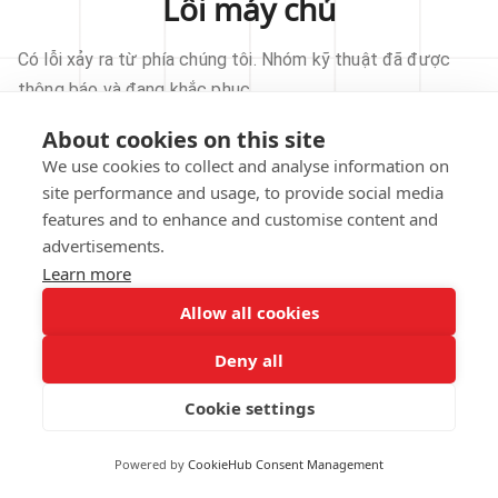
Lỗi máy chủ
Có lỗi xảy ra từ phía chúng tôi. Nhóm kỹ thuật đã được
thông báo và đang khắc phục.
About cookies on this site
THỬ LẠI
We use cookies to collect and analyse information on
site performance and usage, to provide social media
VỀ TRANG CHỦ
features and to enhance and customise content and
advertisements.
Learn more
Allow all cookies
Our technical team has been automatically
notified.
Deny all
REPORT THIS ISSUE
Cookie settings
Powered by
CookieHub Consent Management