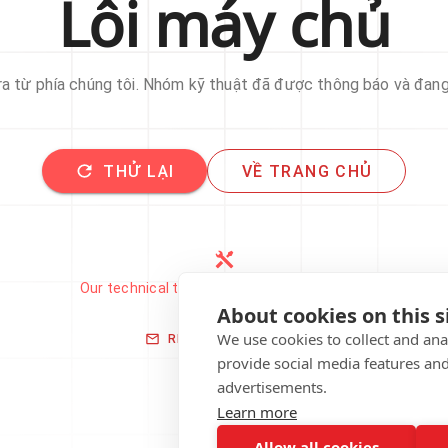
Lỗi máy chủ
 ra từ phía chúng tôi. Nhóm kỹ thuật đã được thông báo và đan
THỬ LẠI
VỀ TRANG CHỦ
Our technical team has been automatically
notified.
About cookies on this s
We use cookies to collect and an
REPORT THIS ISSUE
provide social media features an
advertisements.
Learn more
Allow all cookies