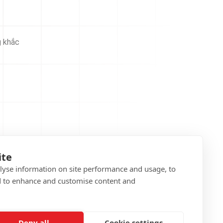
g khắc
ite
alyse information on site performance and usage, to
d to enhance and customise content and
Deny all
Cookie settings