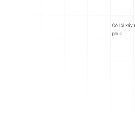
Có lỗi xảy
phục.