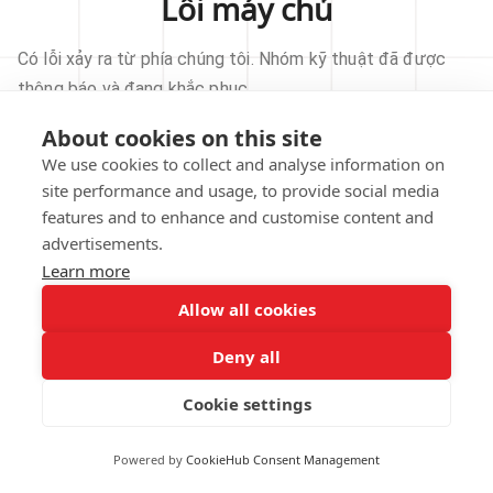
Lỗi máy chủ
Có lỗi xảy ra từ phía chúng tôi. Nhóm kỹ thuật đã được
thông báo và đang khắc phục.
About cookies on this site
THỬ LẠI
We use cookies to collect and analyse information on
site performance and usage, to provide social media
VỀ TRANG CHỦ
features and to enhance and customise content and
advertisements.
Learn more
Allow all cookies
Our technical team has been automatically
notified.
Deny all
REPORT THIS ISSUE
Cookie settings
Powered by
CookieHub Consent Management