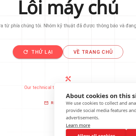
Lỗi máy chủ
 ra từ phía chúng tôi. Nhóm kỹ thuật đã được thông báo và đan
THỬ LẠI
VỀ TRANG CHỦ
Our technical team has been automatically
notified.
About cookies on this s
We use cookies to collect and an
REPORT THIS ISSUE
provide social media features an
advertisements.
Learn more
Allow all cookies