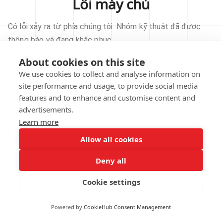
Lỗi máy chủ
Có lỗi xảy ra từ phía chúng tôi. Nhóm kỹ thuật đã được
thông báo và đang khắc phục.
About cookies on this site
THỬ LẠI
We use cookies to collect and analyse information on
site performance and usage, to provide social media
VỀ TRANG CHỦ
features and to enhance and customise content and
advertisements.
Learn more
Allow all cookies
Our technical team has been automatically
notified.
Deny all
REPORT THIS ISSUE
Cookie settings
Powered by
CookieHub Consent Management