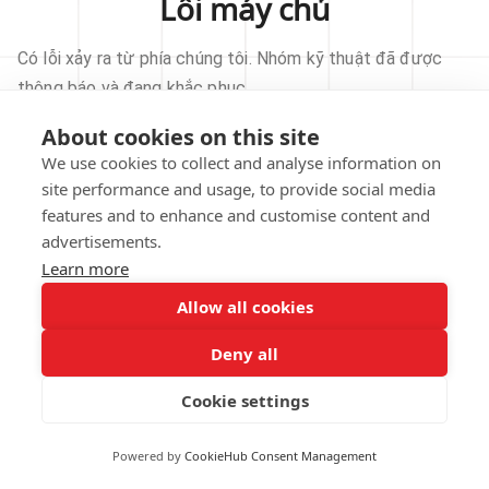
Lỗi máy chủ
Có lỗi xảy ra từ phía chúng tôi. Nhóm kỹ thuật đã được
thông báo và đang khắc phục.
About cookies on this site
THỬ LẠI
We use cookies to collect and analyse information on
site performance and usage, to provide social media
VỀ TRANG CHỦ
features and to enhance and customise content and
advertisements.
Learn more
Allow all cookies
Our technical team has been automatically
notified.
Deny all
REPORT THIS ISSUE
Cookie settings
Powered by
CookieHub Consent Management