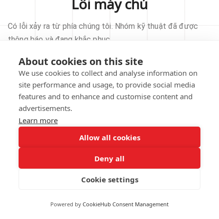
Lỗi máy chủ
Có lỗi xảy ra từ phía chúng tôi. Nhóm kỹ thuật đã được
thông báo và đang khắc phục.
About cookies on this site
THỬ LẠI
We use cookies to collect and analyse information on
site performance and usage, to provide social media
VỀ TRANG CHỦ
features and to enhance and customise content and
advertisements.
Learn more
Allow all cookies
Our technical team has been automatically
notified.
Deny all
REPORT THIS ISSUE
Cookie settings
Powered by
CookieHub Consent Management