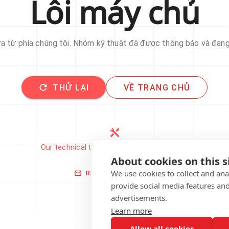
Lỗi máy chủ
 ra từ phía chúng tôi. Nhóm kỹ thuật đã được thông báo và đan
THỬ LẠI
VỀ TRANG CHỦ
Our technical team has been automatically
notified.
About cookies on this s
We use cookies to collect and an
REPORT THIS ISSUE
provide social media features an
advertisements.
Learn more
Allow all cookies