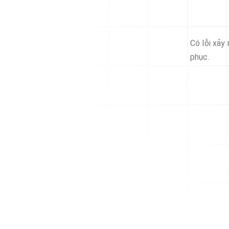
Có lỗi xảy
phục.