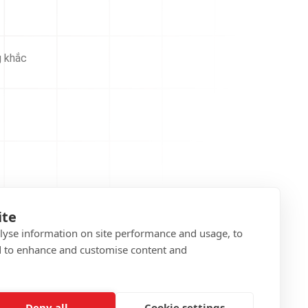
g khắc
ite
alyse information on site performance and usage, to
d to enhance and customise content and
Deny all
Cookie settings