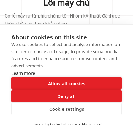
Lỗi máy chủ
Có lỗi xảy ra từ phía chúng tôi. Nhóm kỹ thuật đã được
thông báo và đang khắc phục.
About cookies on this site
THỬ LẠI
We use cookies to collect and analyse information on
site performance and usage, to provide social media
VỀ TRANG CHỦ
features and to enhance and customise content and
advertisements.
Learn more
Allow all cookies
Our technical team has been automatically
notified.
Deny all
REPORT THIS ISSUE
Cookie settings
Powered by
CookieHub Consent Management