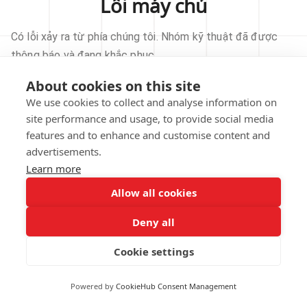
Lỗi máy chủ
Có lỗi xảy ra từ phía chúng tôi. Nhóm kỹ thuật đã được
thông báo và đang khắc phục.
About cookies on this site
THỬ LẠI
We use cookies to collect and analyse information on
site performance and usage, to provide social media
VỀ TRANG CHỦ
features and to enhance and customise content and
advertisements.
Learn more
Allow all cookies
Our technical team has been automatically
notified.
Deny all
REPORT THIS ISSUE
Cookie settings
Powered by
CookieHub Consent Management