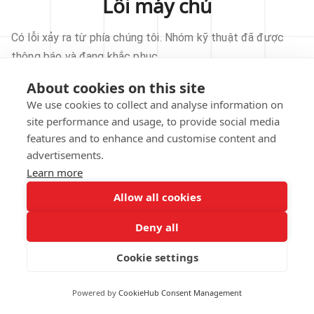
Lỗi máy chủ
Có lỗi xảy ra từ phía chúng tôi. Nhóm kỹ thuật đã được
thông báo và đang khắc phục.
About cookies on this site
THỬ LẠI
We use cookies to collect and analyse information on
site performance and usage, to provide social media
VỀ TRANG CHỦ
features and to enhance and customise content and
advertisements.
Learn more
Allow all cookies
Our technical team has been automatically
notified.
Deny all
REPORT THIS ISSUE
Cookie settings
Powered by
CookieHub Consent Management