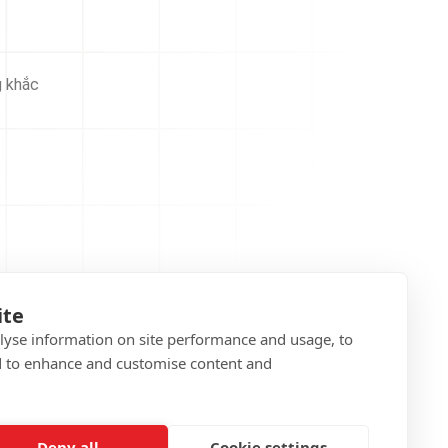
g khắc
ite
alyse information on site performance and usage, to
d to enhance and customise content and
Deny all
Cookie settings