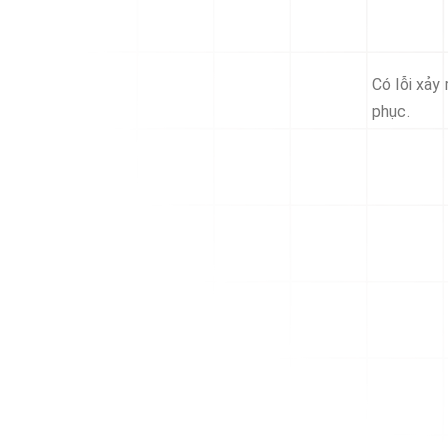
Có lỗi xảy
phục.