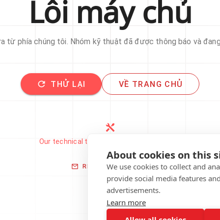
Lỗi máy chủ
 ra từ phía chúng tôi. Nhóm kỹ thuật đã được thông báo và đan
THỬ LẠI
VỀ TRANG CHỦ
Our technical team has been automatically
notified.
About cookies on this s
We use cookies to collect and an
REPORT THIS ISSUE
provide social media features an
advertisements.
Learn more
Allow all cookies