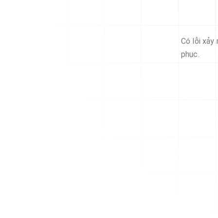
Có lỗi xảy
phục.