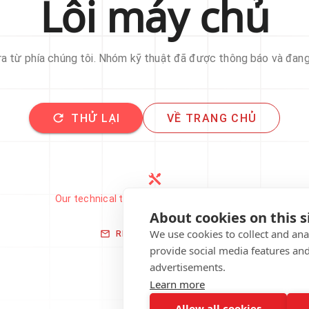
Lỗi máy chủ
 ra từ phía chúng tôi. Nhóm kỹ thuật đã được thông báo và đan
THỬ LẠI
VỀ TRANG CHỦ
Our technical team has been automatically
notified.
About cookies on this s
We use cookies to collect and an
REPORT THIS ISSUE
provide social media features an
advertisements.
Learn more
Allow all cookies