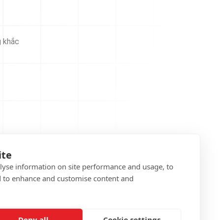
g khắc
ite
alyse information on site performance and usage, to
d to enhance and customise content and
Deny all
Cookie settings