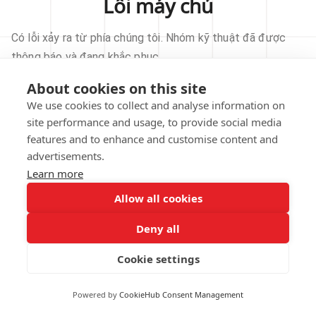
Lỗi máy chủ
Có lỗi xảy ra từ phía chúng tôi. Nhóm kỹ thuật đã được
thông báo và đang khắc phục.
About cookies on this site
THỬ LẠI
We use cookies to collect and analyse information on
site performance and usage, to provide social media
VỀ TRANG CHỦ
features and to enhance and customise content and
advertisements.
Learn more
Allow all cookies
Our technical team has been automatically
notified.
Deny all
REPORT THIS ISSUE
Cookie settings
Powered by
CookieHub Consent Management