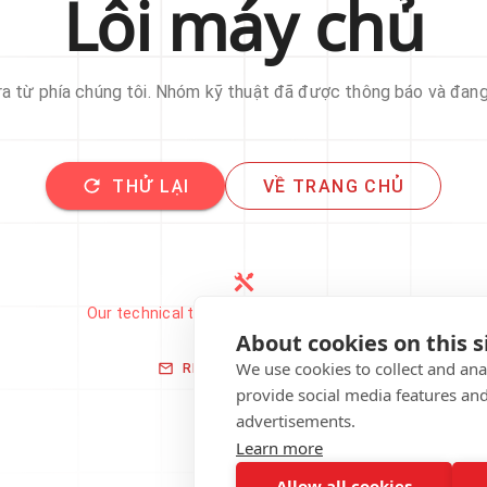
Lỗi máy chủ
 ra từ phía chúng tôi. Nhóm kỹ thuật đã được thông báo và đan
THỬ LẠI
VỀ TRANG CHỦ
Our technical team has been automatically
notified.
About cookies on this s
We use cookies to collect and an
REPORT THIS ISSUE
provide social media features an
advertisements.
Learn more
Allow all cookies