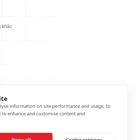
g khắc
ite
alyse information on site performance and usage, to
d to enhance and customise content and
Deny all
Cookie settings