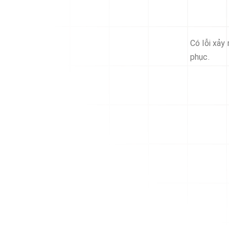
Có lỗi xảy
phục.