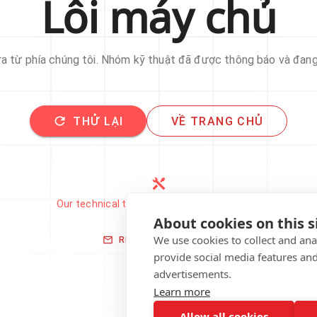
Lỗi máy chủ
 ra từ phía chúng tôi. Nhóm kỹ thuật đã được thông báo và đan
THỬ LẠI
VỀ TRANG CHỦ
Our technical team has been automatically
notified.
About cookies on this s
We use cookies to collect and an
REPORT THIS ISSUE
provide social media features an
advertisements.
Learn more
Allow all cookies