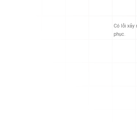
Có lỗi xảy
phục.