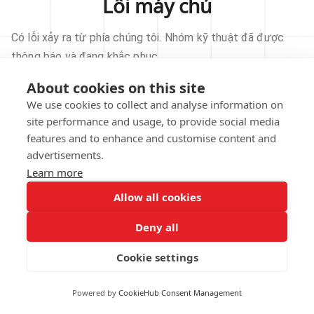
Lỗi máy chủ
Có lỗi xảy ra từ phía chúng tôi. Nhóm kỹ thuật đã được
thông báo và đang khắc phục.
About cookies on this site
THỬ LẠI
We use cookies to collect and analyse information on
site performance and usage, to provide social media
VỀ TRANG CHỦ
features and to enhance and customise content and
advertisements.
Learn more
Allow all cookies
Our technical team has been automatically
notified.
Deny all
REPORT THIS ISSUE
Cookie settings
Powered by
CookieHub Consent Management