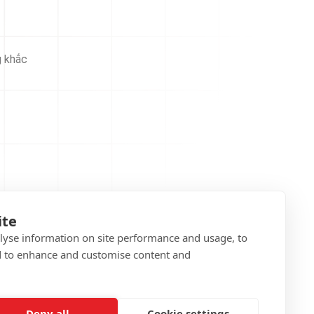
g khắc
ite
alyse information on site performance and usage, to
d to enhance and customise content and
Deny all
Cookie settings