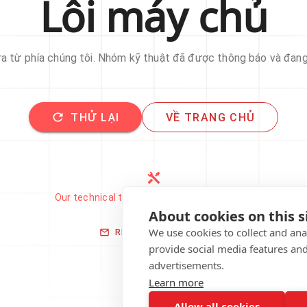
Lỗi máy chủ
 ra từ phía chúng tôi. Nhóm kỹ thuật đã được thông báo và đan
THỬ LẠI
VỀ TRANG CHỦ
Our technical team has been automatically
notified.
About cookies on this s
We use cookies to collect and an
REPORT THIS ISSUE
provide social media features an
advertisements.
Learn more
Allow all cookies