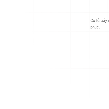
Có lỗi xảy
phục.