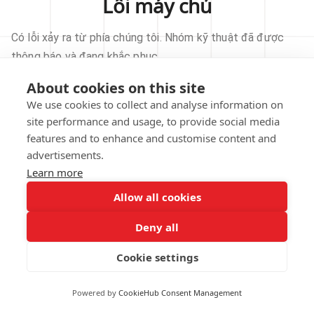
Lỗi máy chủ
Có lỗi xảy ra từ phía chúng tôi. Nhóm kỹ thuật đã được
thông báo và đang khắc phục.
About cookies on this site
THỬ LẠI
We use cookies to collect and analyse information on
site performance and usage, to provide social media
VỀ TRANG CHỦ
features and to enhance and customise content and
advertisements.
Learn more
Allow all cookies
Our technical team has been automatically
notified.
Deny all
REPORT THIS ISSUE
Cookie settings
Powered by
CookieHub Consent Management