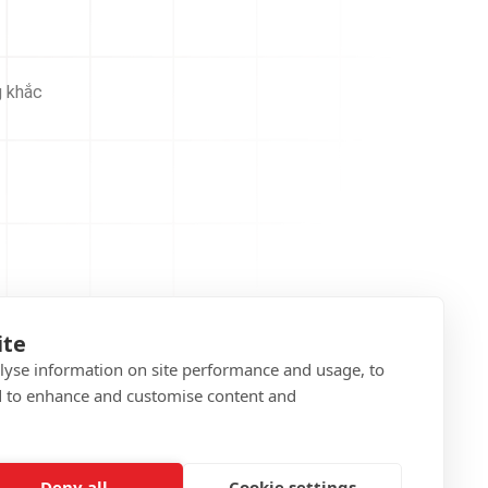
g khắc
ite
alyse information on site performance and usage, to
d to enhance and customise content and
Deny all
Cookie settings