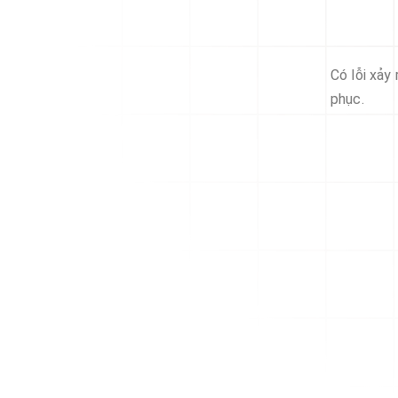
Có lỗi xảy
phục.