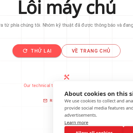
Lỗi máy chủ
 ra từ phía chúng tôi. Nhóm kỹ thuật đã được thông báo và đan
THỬ LẠI
VỀ TRANG CHỦ
Our technical team has been automatically
notified.
About cookies on this s
We use cookies to collect and an
REPORT THIS ISSUE
provide social media features an
advertisements.
Learn more
Allow all cookies