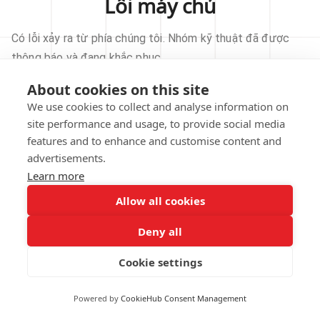
Lỗi máy chủ
Có lỗi xảy ra từ phía chúng tôi. Nhóm kỹ thuật đã được
thông báo và đang khắc phục.
About cookies on this site
THỬ LẠI
We use cookies to collect and analyse information on
site performance and usage, to provide social media
VỀ TRANG CHỦ
features and to enhance and customise content and
advertisements.
Learn more
Allow all cookies
Our technical team has been automatically
notified.
Deny all
REPORT THIS ISSUE
Cookie settings
Powered by
CookieHub Consent Management