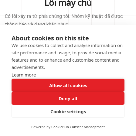
Lỗi máy chủ
Có lỗi xảy ra từ phía chúng tôi. Nhóm kỹ thuật đã được
thông báo và đang khắc phục.
About cookies on this site
THỬ LẠI
We use cookies to collect and analyse information on
site performance and usage, to provide social media
VỀ TRANG CHỦ
features and to enhance and customise content and
advertisements.
Learn more
Allow all cookies
Our technical team has been automatically
notified.
Deny all
REPORT THIS ISSUE
Cookie settings
Powered by
CookieHub Consent Management