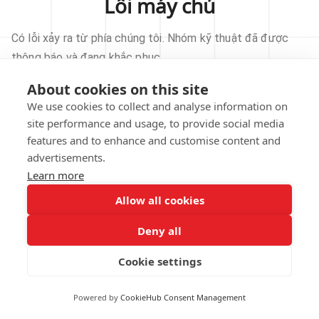
Lỗi máy chủ
Có lỗi xảy ra từ phía chúng tôi. Nhóm kỹ thuật đã được
thông báo và đang khắc phục.
About cookies on this site
THỬ LẠI
We use cookies to collect and analyse information on
site performance and usage, to provide social media
VỀ TRANG CHỦ
features and to enhance and customise content and
advertisements.
Learn more
Allow all cookies
Our technical team has been automatically
notified.
Deny all
REPORT THIS ISSUE
Cookie settings
Powered by
CookieHub Consent Management