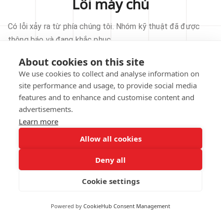
Lỗi máy chủ
Có lỗi xảy ra từ phía chúng tôi. Nhóm kỹ thuật đã được
thông báo và đang khắc phục.
About cookies on this site
THỬ LẠI
We use cookies to collect and analyse information on
site performance and usage, to provide social media
VỀ TRANG CHỦ
features and to enhance and customise content and
advertisements.
Learn more
Allow all cookies
Our technical team has been automatically
notified.
Deny all
REPORT THIS ISSUE
Cookie settings
Powered by
CookieHub Consent Management