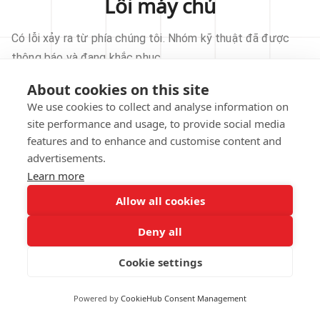
Lỗi máy chủ
Có lỗi xảy ra từ phía chúng tôi. Nhóm kỹ thuật đã được
thông báo và đang khắc phục.
About cookies on this site
THỬ LẠI
We use cookies to collect and analyse information on
site performance and usage, to provide social media
VỀ TRANG CHỦ
features and to enhance and customise content and
advertisements.
Learn more
Allow all cookies
Our technical team has been automatically
notified.
Deny all
REPORT THIS ISSUE
Cookie settings
Powered by
CookieHub Consent Management