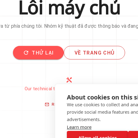
Lỗi máy chủ
 ra từ phía chúng tôi. Nhóm kỹ thuật đã được thông báo và đan
THỬ LẠI
VỀ TRANG CHỦ
Our technical team has been automatically
notified.
About cookies on this s
We use cookies to collect and an
REPORT THIS ISSUE
provide social media features an
advertisements.
Learn more
Allow all cookies