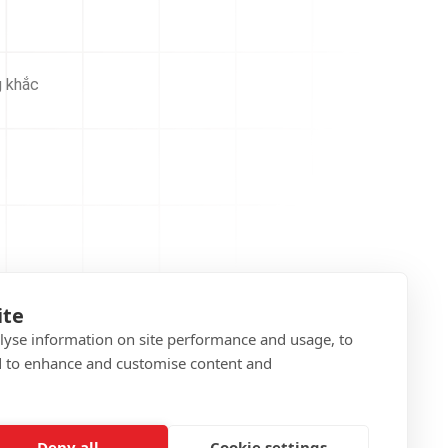
g khắc
ite
alyse information on site performance and usage, to
d to enhance and customise content and
Deny all
Cookie settings