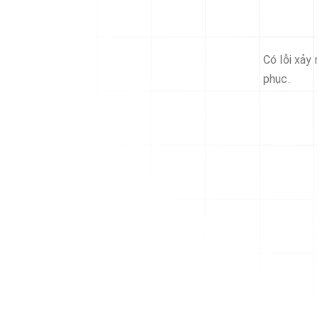
Có lỗi xảy
phục.