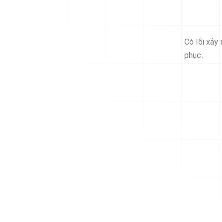
Có lỗi xảy
phục.