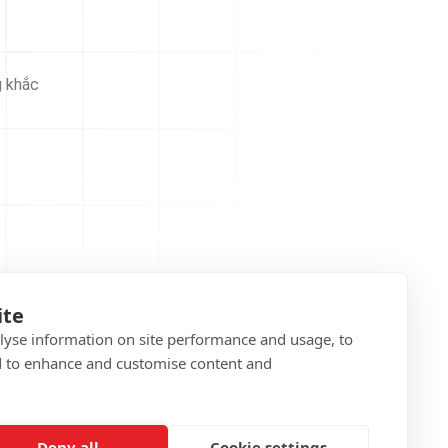
g khắc
ite
alyse information on site performance and usage, to
d to enhance and customise content and
Deny all
Cookie settings