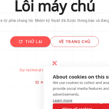
Lỗi máy chủ
 ra từ phía chúng tôi. Nhóm kỹ thuật đã được thông báo và đan
THỬ LẠI
VỀ TRANG CHỦ
Our technical team has been automatically
notified.
About cookies on this s
We use cookies to collect and an
REPORT THIS ISSUE
provide social media features an
advertisements.
Learn more
Allow all cookies