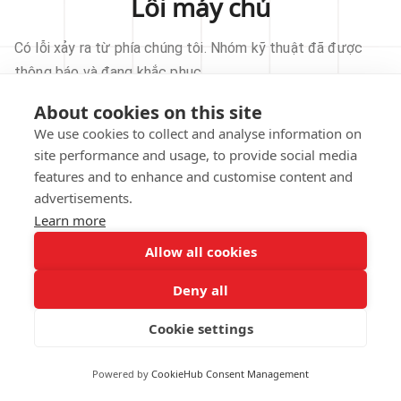
Lỗi máy chủ
Có lỗi xảy ra từ phía chúng tôi. Nhóm kỹ thuật đã được
thông báo và đang khắc phục.
About cookies on this site
THỬ LẠI
We use cookies to collect and analyse information on
site performance and usage, to provide social media
VỀ TRANG CHỦ
features and to enhance and customise content and
advertisements.
Learn more
Allow all cookies
Our technical team has been automatically
notified.
Deny all
REPORT THIS ISSUE
Cookie settings
Powered by
CookieHub Consent Management