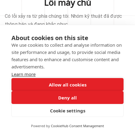
Lỗi máy chủ
Có lỗi xảy ra từ phía chúng tôi. Nhóm kỹ thuật đã được
thông báo và đang khắc phục.
About cookies on this site
THỬ LẠI
We use cookies to collect and analyse information on
site performance and usage, to provide social media
VỀ TRANG CHỦ
features and to enhance and customise content and
advertisements.
Learn more
Allow all cookies
Our technical team has been automatically
notified.
Deny all
REPORT THIS ISSUE
Cookie settings
Powered by
CookieHub Consent Management