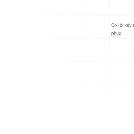
Có lỗi xảy
phục.