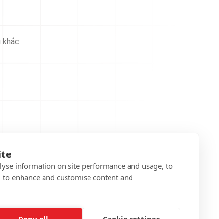
g khắc
ite
alyse information on site performance and usage, to
d to enhance and customise content and
Deny all
Cookie settings