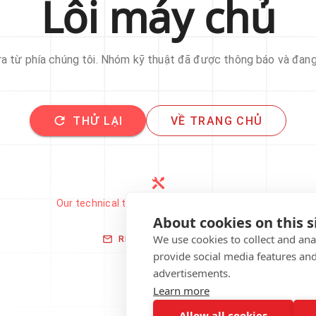
Lỗi máy chủ
 ra từ phía chúng tôi. Nhóm kỹ thuật đã được thông báo và đan
THỬ LẠI
VỀ TRANG CHỦ
Our technical team has been automatically
notified.
About cookies on this s
We use cookies to collect and an
REPORT THIS ISSUE
provide social media features an
advertisements.
Learn more
Allow all cookies